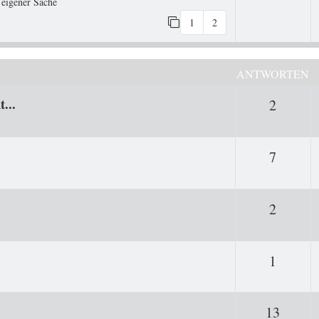
 eigener Sache
1
2
ANTWORTEN
...
Antwor
2
Antwor
7
Antwor
2
Antwor
1
Antwo
13