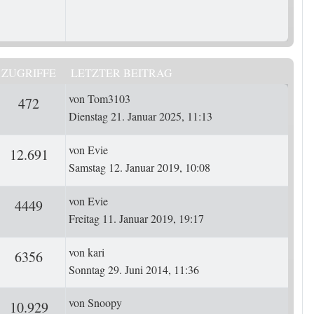
ZUGRIFFE
LETZTER BEITRAG
Letzter Beitrag
von
Tom3103
ten
Zugriffe
472
Dienstag 21. Januar 2025, 11:13
Letzter Beitrag
von
Evie
ten
Zugriffe
12.691
Samstag 12. Januar 2019, 10:08
Letzter Beitrag
von
Evie
ten
Zugriffe
4449
Freitag 11. Januar 2019, 19:17
Letzter Beitrag
von
kari
ten
Zugriffe
6356
Sonntag 29. Juni 2014, 11:36
Letzter Beitrag
von
Snoopy
rten
Zugriffe
10.929