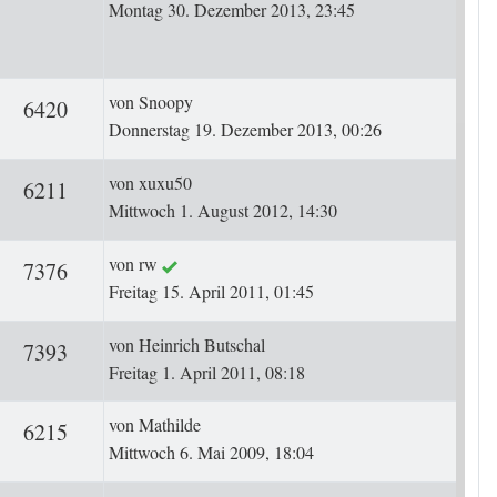
Montag 30. Dezember 2013, 23:45
Letzter Beitrag
von
Snoopy
ten
Zugriffe
6420
Donnerstag 19. Dezember 2013, 00:26
Letzter Beitrag
von
xuxu50
ten
Zugriffe
6211
Mittwoch 1. August 2012, 14:30
Letzter Beitrag
von
rw
ten
Zugriffe
7376
Freitag 15. April 2011, 01:45
Letzter Beitrag
von
Heinrich Butschal
ten
Zugriffe
7393
Freitag 1. April 2011, 08:18
Letzter Beitrag
von
Mathilde
ten
Zugriffe
6215
Mittwoch 6. Mai 2009, 18:04