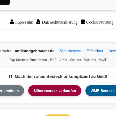
Impressum
Datenschutzerklärung
Cookie Nutzung
erseite:
antikundgebraucht.de
|
Silberbesteck
|
Tafelsilber
|
New
Top Marken:
Bruckmann
·
BSF
·
OKA
·
Wellner
·
Wilkens
·
WMF
Mach dein altes Besteck unkompliziert zu Geld!
rt ermitteln
Silberbesteck verkaufen
WMF Besteck 