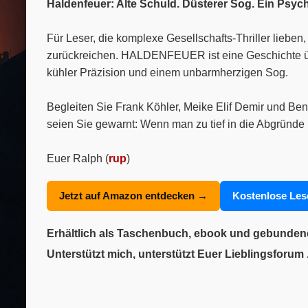
Haldenfeuer: Alte Schuld. Düsterer Sog. Ein Psyc
Für Leser, die komplexe Gesellschafts-Thriller liebe
zurückreichen. HALDENFEUER ist eine Geschichte über
kühler Präzision und einem unbarmherzigen Sog.
Begleiten Sie Frank Köhler, Meike Elif Demir und Ben
seien Sie gewarnt: Wenn man zu tief in die Abgründe 
Euer Ralph (
rup
)
Jetzt auf Amazon entdecken →
Kostenlose Le
Erhältlich als Taschenbuch, ebook und gebunde
Unterstützt mich, unterstützt Euer Lieblingsforum .