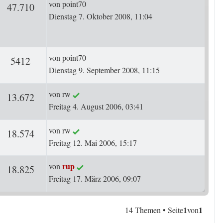
Letzter Beitrag
von
point70
ten
Zugriffe
47.710
Dienstag 7. Oktober 2008, 11:04
Letzter Beitrag
von
point70
ten
Zugriffe
5412
Dienstag 9. September 2008, 11:15
Letzter Beitrag
von
rw
ten
Zugriffe
13.672
Freitag 4. August 2006, 03:41
Letzter Beitrag
von
rw
ten
Zugriffe
18.574
Freitag 12. Mai 2006, 15:17
Letzter Beitrag
rup
von
ten
Zugriffe
18.825
Freitag 17. März 2006, 09:07
1
1
14 Themen • Seite
von