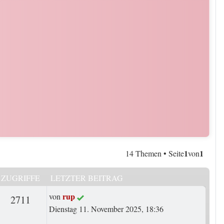
1
1
14 Themen • Seite
von
ZUGRIFFE
LETZTER BEITRAG
Letzter Beitrag
rup
von
rten
Zugriffe
2711
Dienstag 11. November 2025, 18:36