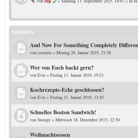
rup
von
»
Samstag 13. September 2025, 18:07
» in
In
THEMEN
And Now For Something Completely Different
von
cornetto
»
Montag 20. Januar 2025, 23:38
Wer von Euch backt gern?
von
Evie
»
Freitag 11. Januar 2019, 19:21
Kochrezepte-Ecke geschlossen?
von
Evie
»
Freitag 11. Januar 2019, 13:45
Schnelles Boston Sandwich!
von
Snoopy
»
Mittwoch 18. Dezember 2013, 22:30
Weihnachtsessen