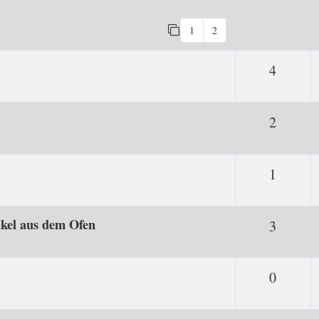
1
2
Antwor
4
Antwor
2
Antwor
1
kel aus dem Ofen
Antwor
3
Antwor
0