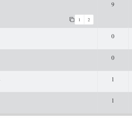
Antwor
9
1
2
Antwor
0
Antwor
0
h
Antwor
1
Antwor
1