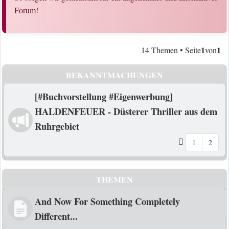
Forum!
1
1
14 Themen • Seite
von
BEKANNTMACHUNGEN
[#Buchvorstellung #Eigenwerbung]
HALDENFEUER - Düsterer Thriller aus dem
Ruhrgebiet
1
2
THEMEN
And Now For Something Completely
Different...