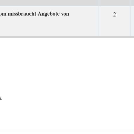
com missbraucht Angebote von
Antwor
2
n.