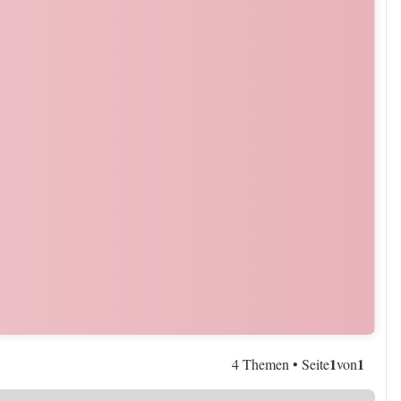
1
1
4 Themen • Seite
von