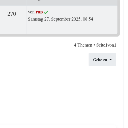
Letzter Beitrag
rup
von
ten
Zugriffe
270
Samstag 27. September 2025, 08:54
1
1
4 Themen • Seite
von
Gehe zu