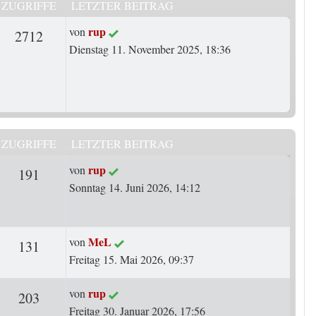
ZUGRIFFE
LETZTER BEITRAG
Letzter Beitrag
rup
von
rten
Zugriffe
2712
Dienstag 11. November 2025, 18:36
ZUGRIFFE
LETZTER BEITRAG
Letzter Beitrag
rup
von
ten
Zugriffe
191
Sonntag 14. Juni 2026, 14:12
Letzter Beitrag
MeL
von
ten
Zugriffe
131
Freitag 15. Mai 2026, 09:37
Letzter Beitrag
rup
von
ten
Zugriffe
203
Freitag 30. Januar 2026, 17:56