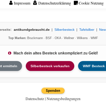
Impressum
Datenschutzerklärung
Cookie Nutzung
erseite:
antikundgebraucht.de
|
Silberbesteck
|
Tafelsilber
|
New
Top Marken:
Bruckmann
·
BSF
·
OKA
·
Wellner
·
Wilkens
·
WMF
Mach dein altes Besteck unkompliziert zu Geld!
rt ermitteln
Silberbesteck verkaufen
WMF Besteck 
Datenschutz
|
Nutzungsbedingungen