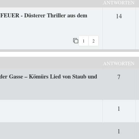
ANTWORTEN
FEUER - Düsterer Thriller aus dem
Antwo
14
1
2
ANTWORTEN
der Gasse – Kömürs Lied von Staub und
Antwor
7
Antwor
1
Antwor
1