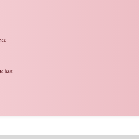
er.
te hast.