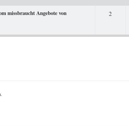
com missbraucht Angebote von
Antwor
2
n.