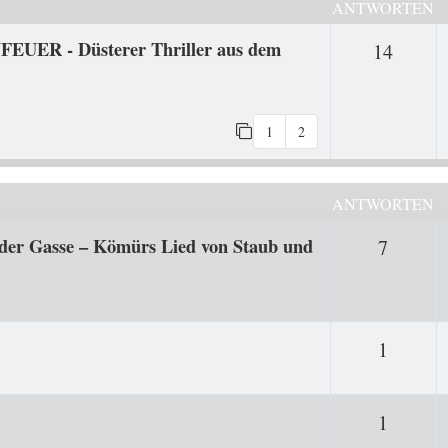
ANTWORTEN
FEUER - Düsterer Thriller aus dem
Antwo
14
1
2
ANTWORTEN
der Gasse – Kömürs Lied von Staub und
Antwor
7
Antwor
1
Antwor
1