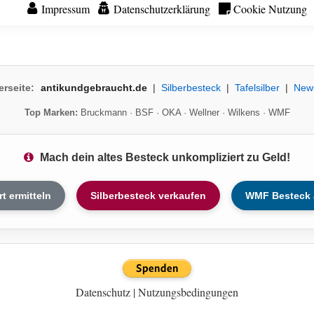
Impressum
Datenschutzerklärung
Cookie Nutzung
erseite:
antikundgebraucht.de
|
Silberbesteck
|
Tafelsilber
|
New
Top Marken:
Bruckmann
·
BSF
·
OKA
·
Wellner
·
Wilkens
·
WMF
Mach dein altes Besteck unkompliziert zu Geld!
rt ermitteln
Silberbesteck verkaufen
WMF Besteck 
Datenschutz
|
Nutzungsbedingungen