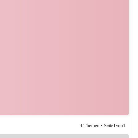
1
1
4 Themen • Seite
von