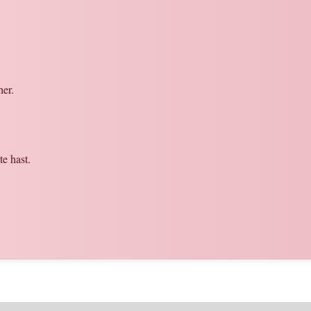
er.
te hast.