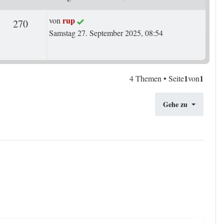
Letzter Beitrag
rup
von
ten
Zugriffe
270
Samstag 27. September 2025, 08:54
1
1
4 Themen • Seite
von
Gehe zu