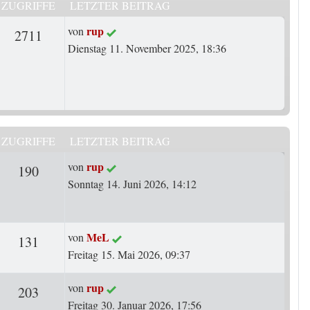
ZUGRIFFE
LETZTER BEITRAG
Letzter Beitrag
rup
von
rten
Zugriffe
2711
Dienstag 11. November 2025, 18:36
ZUGRIFFE
LETZTER BEITRAG
Letzter Beitrag
rup
von
ten
Zugriffe
190
Sonntag 14. Juni 2026, 14:12
Letzter Beitrag
MeL
von
ten
Zugriffe
131
Freitag 15. Mai 2026, 09:37
Letzter Beitrag
rup
von
ten
Zugriffe
203
Freitag 30. Januar 2026, 17:56