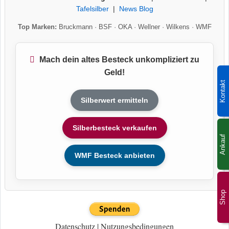
Tafelsilber
|
News Blog
Top Marken:
Bruckmann
·
BSF
·
OKA
·
Wellner
·
Wilkens
·
WMF
Mach dein altes Besteck unkompliziert zu
Geld!
Kontakt
Silberwert ermitteln
Silberbesteck verkaufen
Ankauf
WMF Besteck anbieten
Shop
Datenschutz
|
Nutzungsbedingungen