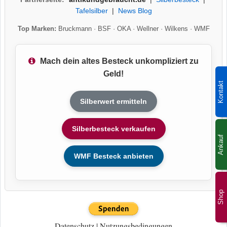
Tafelsilber
|
News Blog
Top Marken:
Bruckmann
·
BSF
·
OKA
·
Wellner
·
Wilkens
·
WMF
Mach dein altes Besteck unkompliziert zu
Geld!
Kontakt
Silberwert ermitteln
Silberbesteck verkaufen
Ankauf
WMF Besteck anbieten
Shop
Datenschutz
|
Nutzungsbedingungen