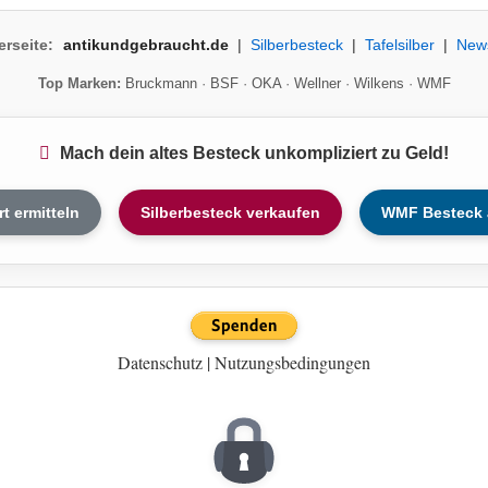
erseite:
antikundgebraucht.de
|
Silberbesteck
|
Tafelsilber
|
New
Top Marken:
Bruckmann
·
BSF
·
OKA
·
Wellner
·
Wilkens
·
WMF
Mach dein altes Besteck unkompliziert zu Geld!
rt ermitteln
Silberbesteck verkaufen
WMF Besteck 
Datenschutz
|
Nutzungsbedingungen