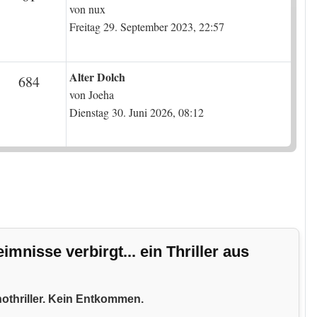
von
nux
Freitag 29. September 2023, 22:57
Letzter Beitrag
Alter Dolch
en
Beiträge
684
von
Joeha
Dienstag 30. Juni 2026, 08:12
nisse verbirgt... ein Thriller aus
hothriller. Kein Entkommen.