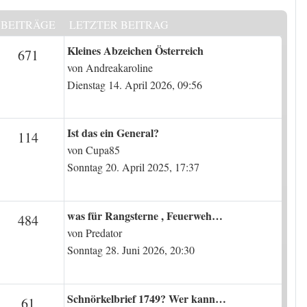
BEITRÄGE
LETZTER BEITRAG
Letzter Beitrag
Kleines Abzeichen Österreich
en
Beiträge
671
von
Andreakaroline
Dienstag 14. April 2026, 09:56
Letzter Beitrag
Ist das ein General?
n
Beiträge
114
von
Cupa85
Sonntag 20. April 2025, 17:37
Letzter Beitrag
was für Rangsterne , Feuerweh…
en
Beiträge
484
von
Predator
Sonntag 28. Juni 2026, 20:30
Letzter Beitrag
Schnörkelbrief 1749? Wer kann…
n
Beiträge
61