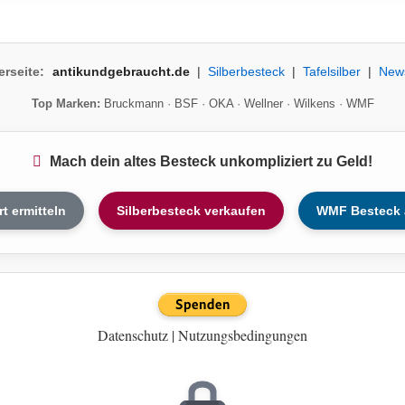
erseite:
antikundgebraucht.de
|
Silberbesteck
|
Tafelsilber
|
New
Top Marken:
Bruckmann
·
BSF
·
OKA
·
Wellner
·
Wilkens
·
WMF
Mach dein altes Besteck unkompliziert zu Geld!
rt ermitteln
Silberbesteck verkaufen
WMF Besteck 
Datenschutz
|
Nutzungsbedingungen