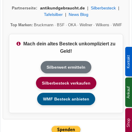
Partnerseite:
antikundgebraucht.de
|
Silberbesteck
|
Tafelsilber
|
News Blog
Top Marken:
Bruckmann
·
BSF
·
OKA
·
Wellner
·
Wilkens
·
WMF
Mach dein altes Besteck unkompliziert zu
Geld!
Kontakt
Silberwert ermitteln
Silberbesteck verkaufen
Ankauf
WMF Besteck anbieten
Shop