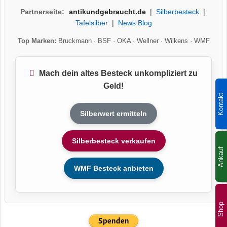
Partnerseite:
antikundgebraucht.de
|
Silberbesteck
|
Tafelsilber
|
News Blog
Top Marken:
Bruckmann
·
BSF
·
OKA
·
Wellner
·
Wilkens
·
WMF
Mach dein altes Besteck unkompliziert zu
Geld!
Kontakt
Silberwert ermitteln
Silberbesteck verkaufen
Ankauf
WMF Besteck anbieten
Shop