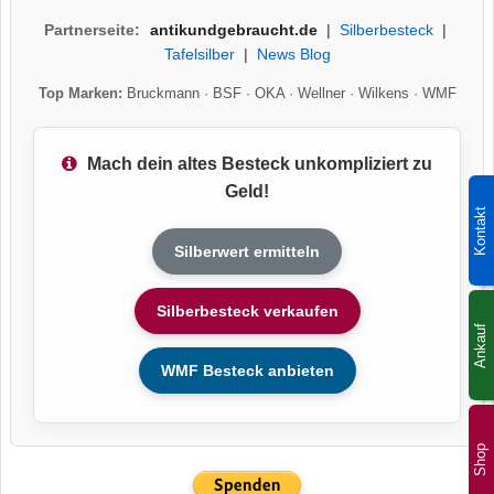
Partnerseite:
antikundgebraucht.de
|
Silberbesteck
|
Tafelsilber
|
News Blog
Top Marken:
Bruckmann
·
BSF
·
OKA
·
Wellner
·
Wilkens
·
WMF
Mach dein altes Besteck unkompliziert zu
Geld!
Kontakt
Silberwert ermitteln
Silberbesteck verkaufen
Ankauf
WMF Besteck anbieten
Shop