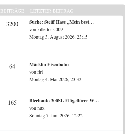
BEITRÄGE
LETZTER BEITRAG
Letzter Beitrag
Suche: Steiff Hase „Mein best…
en
Beiträge
3200
von
killertoast009
Montag 3. August 2026, 23:15
Letzter Beitrag
Märklin Eisenbahn
n
Beiträge
64
von
riri
Montag 4. Mai 2026, 23:32
Letzter Beitrag
Blechauto 300SL Flügeltürer W…
n
Beiträge
165
von
nux
Sonntag 7. Juni 2026, 12:22