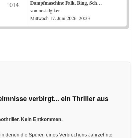
Letzter Beitrag
Dampfmaschine Falk, Bing, Sch…
en
Beiträge
1014
von
nostalgiker
Mittwoch 17. Juni 2026, 20:33
nisse verbirgt... ein Thriller aus
hothriller. Kein Entkommen.
n, in denen die Spuren eines Verbrechens Jahrzehnte