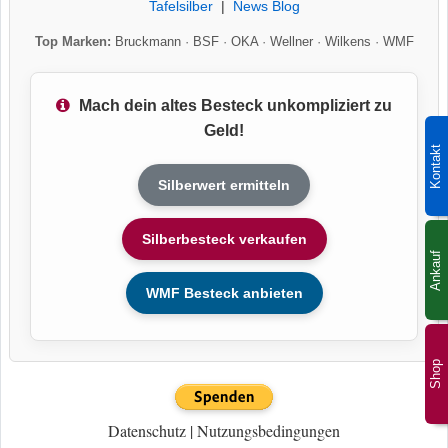
Tafelsilber
|
News Blog
Top Marken:
Bruckmann
·
BSF
·
OKA
·
Wellner
·
Wilkens
·
WMF
Mach dein altes Besteck unkompliziert zu
Geld!
Kontakt
Silberwert ermitteln
Silberbesteck verkaufen
Ankauf
WMF Besteck anbieten
Shop
Datenschutz
|
Nutzungsbedingungen