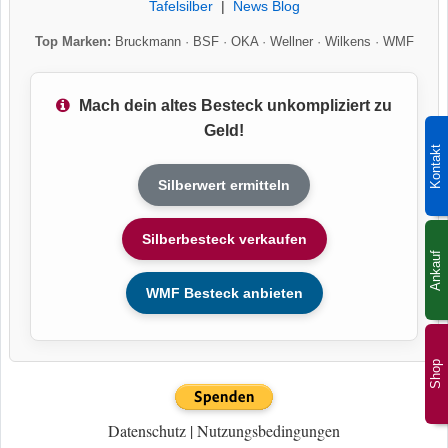
Tafelsilber
|
News Blog
Top Marken:
Bruckmann
·
BSF
·
OKA
·
Wellner
·
Wilkens
·
WMF
Mach dein altes Besteck unkompliziert zu
Geld!
Kontakt
Silberwert ermitteln
Silberbesteck verkaufen
Ankauf
WMF Besteck anbieten
Shop
Datenschutz
|
Nutzungsbedingungen