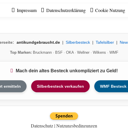
Impressum
Datenschutzerklärung
Cookie Nutzung
erseite:
antikundgebraucht.de
|
Silberbesteck
|
Tafelsilber
|
New
Top Marken:
Bruckmann
·
BSF
·
OKA
·
Wellner
·
Wilkens
·
WMF
Mach dein altes Besteck unkompliziert zu Geld!
rt ermitteln
Silberbesteck verkaufen
WMF Besteck 
Datenschutz
|
Nutzungsbedingungen