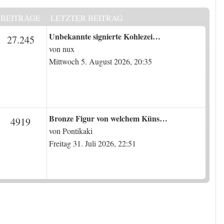
BEITRÄGE
LETZTER BEITRAG
Letzter Beitrag
Unbekannte signierte Kohlezei…
en
Beiträge
27.245
von
nux
Mittwoch 5. August 2026, 20:35
Letzter Beitrag
Bronze Figur von welchem Küns…
en
Beiträge
4919
von
Pontikaki
Freitag 31. Juli 2026, 22:51