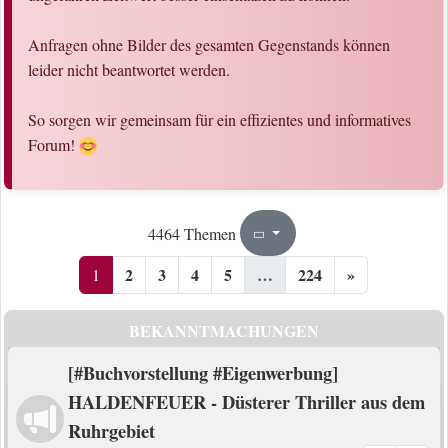
Anfragen ohne Bilder des gesamten Gegenstands können
leider nicht beantwortet werden.
So sorgen wir gemeinsam für ein effizientes und informatives
Forum!
1
224
4464 Themen
Seite
von
2
3
4
5
…
224
»
1
BEKANNTMACHUNGEN
[#Buchvorstellung #Eigenwerbung]
HALDENFEUER - Düsterer Thriller aus dem
Ruhrgebiet