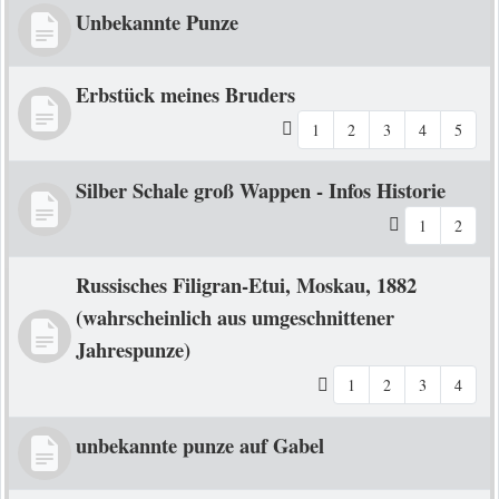
Unbekannte Punze
Erbstück meines Bruders
1
2
3
4
5
Silber Schale groß Wappen - Infos Historie
1
2
Russisches Filigran-Etui, Moskau, 1882
(wahrscheinlich aus umgeschnittener
Jahrespunze)
1
2
3
4
unbekannte punze auf Gabel