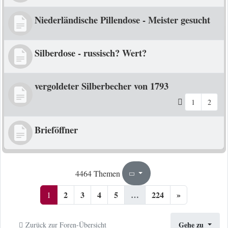
Niederländische Pillendose - Meister gesucht
Silberdose - russisch? Wert?
vergoldeter Silberbecher von 1793
1
2
Brieföffner
1
224
4464 Themen
Seite
von
2
3
4
5
…
224
»
1
Gehe zu
Zurück zur Foren-Übersicht