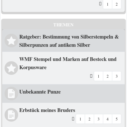
1
2
THEMEN
Ratgeber: Bestimmung von Silberstempeln &
Silberpunzen auf antikem Silber
WMF Stempel und Marken auf Besteck und
Korpusware
1
2
3
Unbekannte Punze
Erbstück meines Bruders
1
2
3
4
5