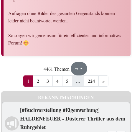
Anfragen ohne Bilder des gesamten Gegenstands können
leider nicht beantwortet werden.
So sorgen wir gemeinsam für ein effizientes und informatives
Forum!
1
224
4461 Themen
Seite
von
2
3
4
5
…
224
»
1
BEKANNTMACHUNGEN
[#Buchvorstellung #Eigenwerbung]
HALDENFEUER - Düsterer Thriller aus dem
Ruhrgebiet