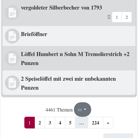
vergoldeter Silberbecher von 1793
1
2
Brieföffner
Löffel Humbert u Sohn M Tremolierstrich +2
Punzen
2 Speiselöffel mit zwei mir unbekannten
Punzen
1
224
4461 Themen
Seite
von
2
3
4
5
…
224
»
1