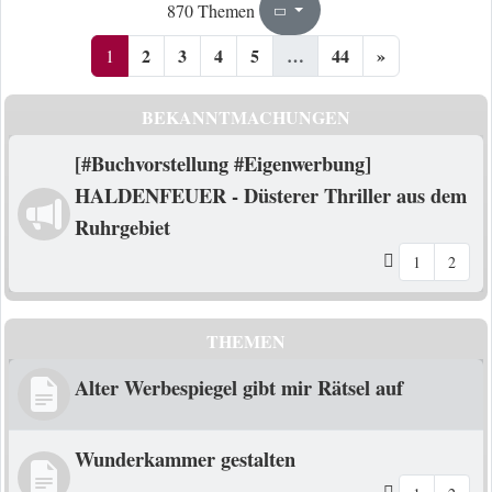
1
44
870 Themen
Seite
von
2
3
4
5
…
44
»
1
BEKANNTMACHUNGEN
[#Buchvorstellung #Eigenwerbung]
HALDENFEUER - Düsterer Thriller aus dem
Ruhrgebiet
1
2
THEMEN
Alter Werbespiegel gibt mir Rätsel auf
Wunderkammer gestalten