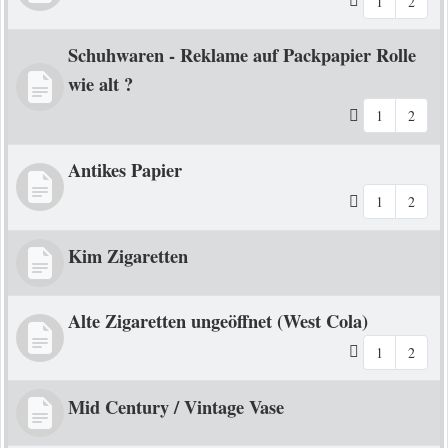
1
2
Schuhwaren - Reklame auf Packpapier Rolle
wie alt ?
1
2
Antikes Papier
1
2
Kim Zigaretten
Alte Zigaretten ungeöffnet (West Cola)
1
2
Mid Century / Vintage Vase