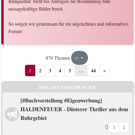
Bildqualität: Stellt bei Anfragen zur Bestimmung bitte
aussagekräftige Bilder bereit.
So sorgen wir gemeinsam für ein angenehmes und informatives
Forum!
1
44
870 Themen
Seite
von
2
3
4
5
…
44
»
1
BEKANNTMACHUNGEN
[#Buchvorstellung #Eigenwerbung]
HALDENFEUER - Düsterer Thriller aus dem
Ruhrgebiet
1
2