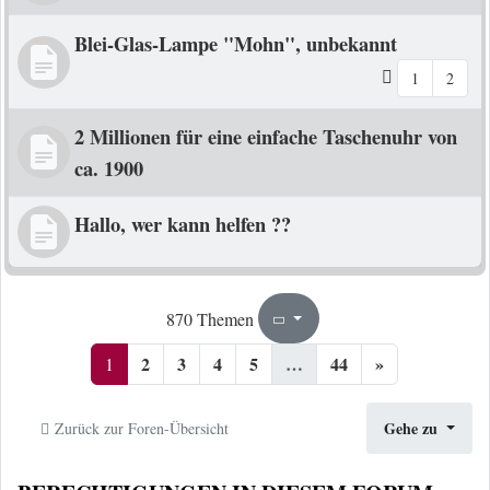
Blei-Glas-Lampe "Mohn", unbekannt
1
2
2 Millionen für eine einfache Taschenuhr von
ca. 1900
Hallo, wer kann helfen ??
1
44
870 Themen
Seite
von
2
3
4
5
…
44
»
1
Gehe zu
Zurück zur Foren-Übersicht