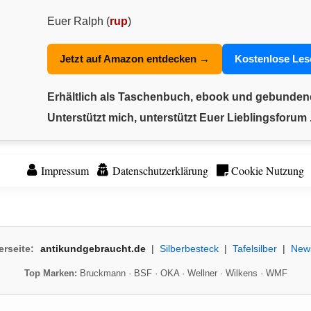
Euer Ralph (
rup
)
Jetzt auf Amazon entdecken →
Kostenlose Le
Erhältlich als Taschenbuch, ebook und gebunde
Unterstützt mich, unterstützt Euer Lieblingsforum .
Impressum
Datenschutzerklärung
Cookie Nutzung
erseite:
antikundgebraucht.de
|
Silberbesteck
|
Tafelsilber
|
New
Top Marken:
Bruckmann
·
BSF
·
OKA
·
Wellner
·
Wilkens
·
WMF