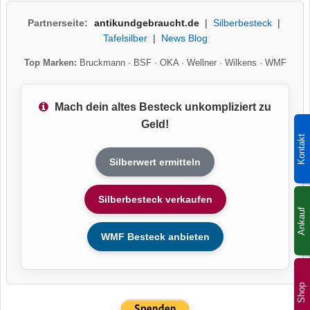
Partnerseite:
antikundgebraucht.de
|
Silberbesteck
|
Tafelsilber
|
News Blog
Top Marken:
Bruckmann
·
BSF
·
OKA
·
Wellner
·
Wilkens
·
WMF
Mach dein altes Besteck unkompliziert zu
Geld!
Kontakt
Silberwert ermitteln
Silberbesteck verkaufen
Ankauf
WMF Besteck anbieten
Shop