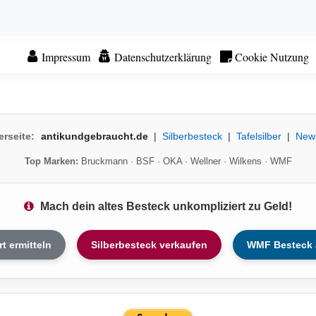
Impressum
Datenschutzerklärung
Cookie Nutzung
erseite:
antikundgebraucht.de
|
Silberbesteck
|
Tafelsilber
|
New
Top Marken:
Bruckmann
·
BSF
·
OKA
·
Wellner
·
Wilkens
·
WMF
Mach dein altes Besteck unkompliziert zu Geld!
rt ermitteln
Silberbesteck verkaufen
WMF Besteck 