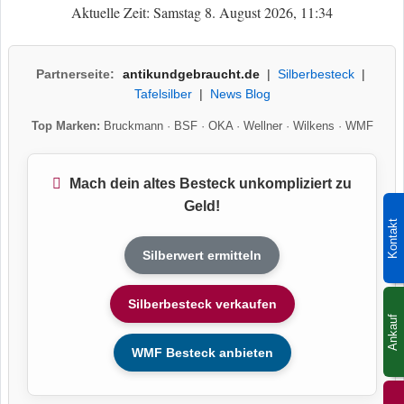
Aktuelle Zeit: Samstag 8. August 2026, 11:34
Partnerseite:
antikundgebraucht.de
|
Silberbesteck
|
Tafelsilber
|
News Blog
Top Marken:
Bruckmann
·
BSF
·
OKA
·
Wellner
·
Wilkens
·
WMF
Mach dein altes Besteck unkompliziert zu
Geld!
Kontakt
Silberwert ermitteln
Silberbesteck verkaufen
Ankauf
WMF Besteck anbieten