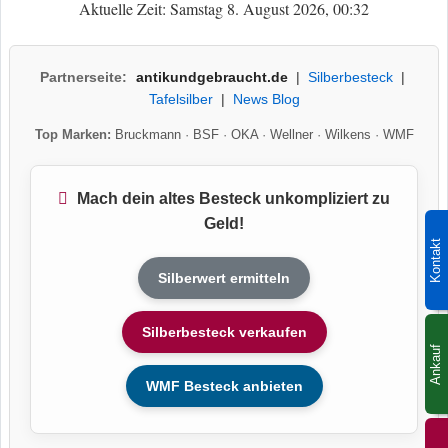
Aktuelle Zeit: Samstag 8. August 2026, 00:32
Partnerseite:
antikundgebraucht.de
|
Silberbesteck
|
Tafelsilber
|
News Blog
Top Marken:
Bruckmann
·
BSF
·
OKA
·
Wellner
·
Wilkens
·
WMF
Mach dein altes Besteck unkompliziert zu
Geld!
Kontakt
Silberwert ermitteln
Silberbesteck verkaufen
Ankauf
WMF Besteck anbieten