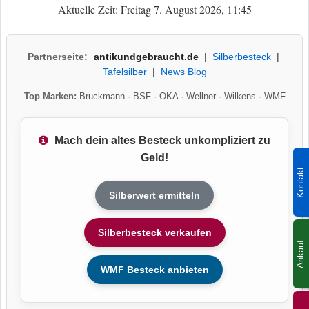
Aktuelle Zeit: Freitag 7. August 2026, 11:45
Partnerseite:
antikundgebraucht.de
|
Silberbesteck
|
Tafelsilber
|
News Blog
Top Marken:
Bruckmann
·
BSF
·
OKA
·
Wellner
·
Wilkens
·
WMF
Mach dein altes Besteck unkompliziert zu
Geld!
Kontakt
Silberwert ermitteln
Silberbesteck verkaufen
Ankauf
WMF Besteck anbieten