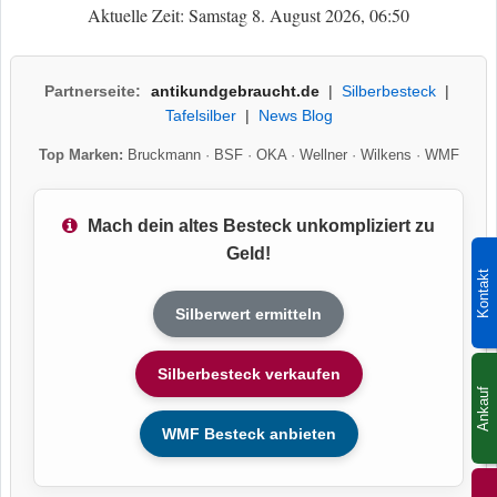
Aktuelle Zeit: Samstag 8. August 2026, 06:50
Partnerseite:
antikundgebraucht.de
|
Silberbesteck
|
Tafelsilber
|
News Blog
Top Marken:
Bruckmann
·
BSF
·
OKA
·
Wellner
·
Wilkens
·
WMF
Mach dein altes Besteck unkompliziert zu
Geld!
Kontakt
Silberwert ermitteln
Silberbesteck verkaufen
Ankauf
WMF Besteck anbieten