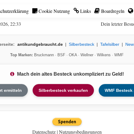
chutzerklärung
Cookie Nutzung
Links
Boardregeln
2026, 22:33
Dein letzter Besu
erseite:
antikundgebraucht.de
|
Silberbesteck
|
Tafelsilber
|
New
Top Marken:
Bruckmann
·
BSF
·
OKA
·
Wellner
·
Wilkens
·
WMF
Mach dein altes Besteck unkompliziert zu Geld!
rt ermitteln
Silberbesteck verkaufen
WMF Besteck 
Datenschutz
|
Nutzungsbedingungen