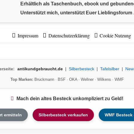
Erhältlich als Taschenbuch, ebook und gebunde
Unterstützt mich, unterstützt Euer Lieblingsforum .
Impressum
Datenschutzerklärung
Cookie Nutzung
erseite:
antikundgebraucht.de
|
Silberbesteck
|
Tafelsilber
|
New
Top Marken:
Bruckmann
·
BSF
·
OKA
·
Wellner
·
Wilkens
·
WMF
Mach dein altes Besteck unkompliziert zu Geld!
rt ermitteln
Silberbesteck verkaufen
WMF Besteck 