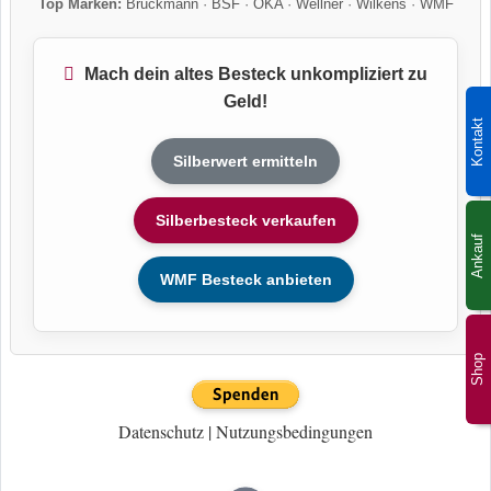
Top Marken:
Bruckmann
·
BSF
·
OKA
·
Wellner
·
Wilkens
·
WMF
Mach dein altes Besteck unkompliziert zu
Geld!
Kontakt
Silberwert ermitteln
Silberbesteck verkaufen
Ankauf
WMF Besteck anbieten
Shop
Datenschutz
|
Nutzungsbedingungen