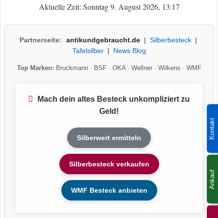
Aktuelle Zeit: Sonntag 9. August 2026, 13:17
Partnerseite:
antikundgebraucht.de
|
Silberbesteck
|
Tafelsilber
|
News Blog
Top Marken:
Bruckmann
·
BSF
·
OKA
·
Wellner
·
Wilkens
·
WMF
Mach dein altes Besteck unkompliziert zu
Geld!
Kontakt
Silberwert ermitteln
Silberbesteck verkaufen
Ankauf
WMF Besteck anbieten