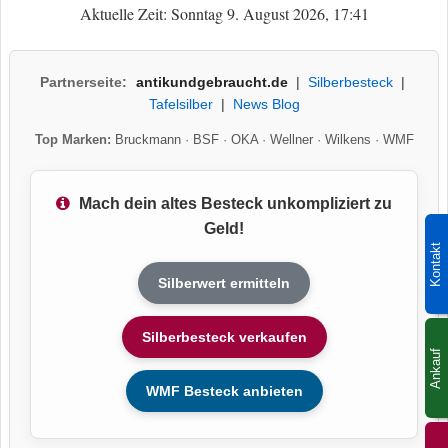
Aktuelle Zeit: Sonntag 9. August 2026, 17:41
Partnerseite:
antikundgebraucht.de
|
Silberbesteck
|
Tafelsilber
|
News Blog
Top Marken:
Bruckmann
·
BSF
·
OKA
·
Wellner
·
Wilkens
·
WMF
Mach dein altes Besteck unkompliziert zu
Geld!
Kontakt
Silberwert ermitteln
Silberbesteck verkaufen
Ankauf
WMF Besteck anbieten