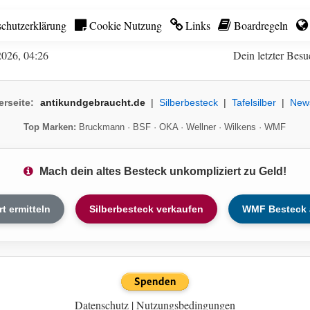
chutzerklärung
Cookie Nutzung
Links
Boardregeln
2026, 04:26
Dein letzter Besu
erseite:
antikundgebraucht.de
|
Silberbesteck
|
Tafelsilber
|
New
Top Marken:
Bruckmann
·
BSF
·
OKA
·
Wellner
·
Wilkens
·
WMF
Mach dein altes Besteck unkompliziert zu Geld!
rt ermitteln
Silberbesteck verkaufen
WMF Besteck 
Datenschutz
|
Nutzungsbedingungen