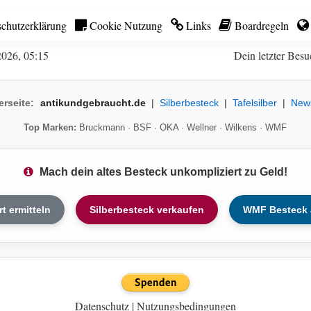
chutzerklärung
Cookie Nutzung
Links
Boardregeln
2026, 05:15
Dein letzter Besu
erseite:
antikundgebraucht.de
|
Silberbesteck
|
Tafelsilber
|
New
Top Marken:
Bruckmann
·
BSF
·
OKA
·
Wellner
·
Wilkens
·
WMF
Mach dein altes Besteck unkompliziert zu Geld!
rt ermitteln
Silberbesteck verkaufen
WMF Besteck 
Datenschutz
|
Nutzungsbedingungen