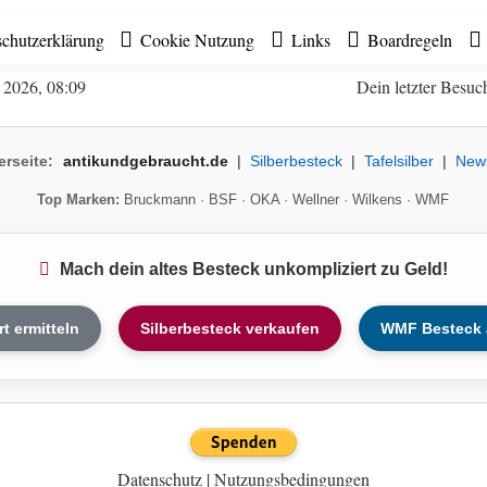
chutzerklärung
Cookie Nutzung
Links
Boardregeln
t 2026, 08:09
Dein letzter Besuc
erseite:
antikundgebraucht.de
|
Silberbesteck
|
Tafelsilber
|
New
Top Marken:
Bruckmann
·
BSF
·
OKA
·
Wellner
·
Wilkens
·
WMF
Mach dein altes Besteck unkompliziert zu Geld!
rt ermitteln
Silberbesteck verkaufen
WMF Besteck 
Datenschutz
|
Nutzungsbedingungen