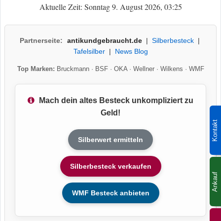
Aktuelle Zeit: Sonntag 9. August 2026, 03:25
Partnerseite:
antikundgebraucht.de
|
Silberbesteck
|
Tafelsilber
|
News Blog
Top Marken:
Bruckmann
·
BSF
·
OKA
·
Wellner
·
Wilkens
·
WMF
Mach dein altes Besteck unkompliziert zu
Geld!
Kontakt
Silberwert ermitteln
Silberbesteck verkaufen
Ankauf
WMF Besteck anbieten