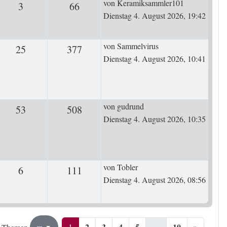
Letzter Beitrag
von
Keramiksammler101
3
Antworten
66
Zugriffe
Dienstag 4. August 2026, 19:42
Letzter Beitrag
von
Sammelvirus
25
Antworten
377
Zugriffe
Dienstag 4. August 2026, 10:41
Letzter Beitrag
von
gudrund
53
Antworten
508
Zugriffe
Dienstag 4. August 2026, 10:35
Letzter Beitrag
von
Tobler
6
Antworten
111
Zugriffe
Dienstag 4. August 2026, 08:56
2
3
4
5
…
10
»
1
10
1
Seite
von