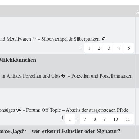
 und Metallwaren ✨
»
Silberstempel & Silberpunzen 🔎
1
2
3
4
5
 Milchkännchen
 in
Antikes Porzellan und Glas 💎
»
Porzellan und Porzellanmarken
onstiges 🤔
»
Forum: Off Topic – Abseits der ausgetretenen Pfade
…
1
7
8
9
10
11
orce-Jagd“ – wer erkennt Künstler oder Signatur?