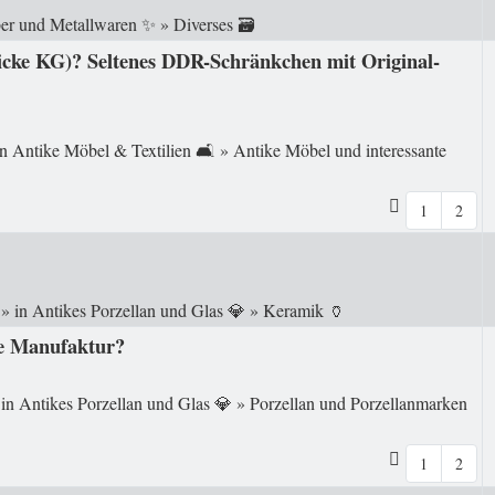
ber und Metallwaren ✨
»
Diverses 🗃️
cke KG)? Seltenes DDR-Schränkchen mit Original-
in
Antike Möbel & Textilien 🛋️
»
Antike Möbel und interessante
1
2
» in
Antikes Porzellan und Glas 💎
»
Keramik 🏺
he Manufaktur?
 in
Antikes Porzellan und Glas 💎
»
Porzellan und Porzellanmarken
1
2