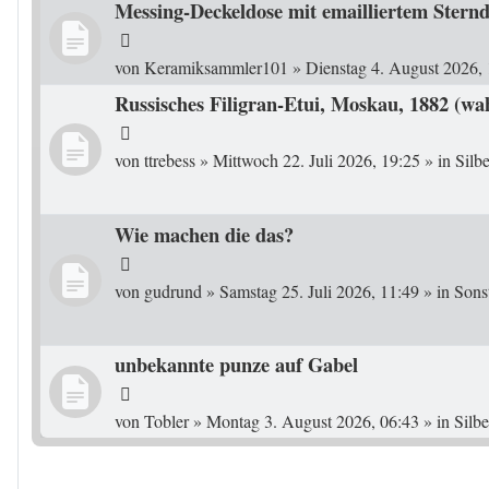
Messing-Deckeldose mit emailliertem Sterndek
von
Keramiksammler101
»
Dienstag 4. August 2026,
Russisches Filigran-Etui, Moskau, 1882 (wa
von
ttrebess
»
Mittwoch 22. Juli 2026, 19:25
» in
Silb
Wie machen die das?
von
gudrund
»
Samstag 25. Juli 2026, 11:49
» in
Sons
unbekannte punze auf Gabel
von
Tobler
»
Montag 3. August 2026, 06:43
» in
Silb