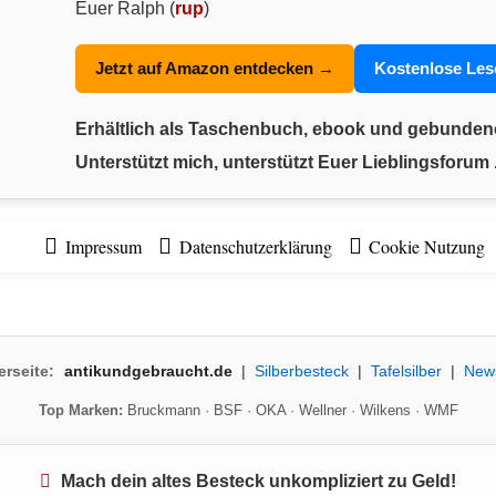
Euer Ralph (
rup
)
Jetzt auf Amazon entdecken →
Kostenlose Le
Erhältlich als Taschenbuch, ebook und gebunde
Unterstützt mich, unterstützt Euer Lieblingsforum .
Impressum
Datenschutzerklärung
Cookie Nutzung
erseite:
antikundgebraucht.de
|
Silberbesteck
|
Tafelsilber
|
New
Top Marken:
Bruckmann
·
BSF
·
OKA
·
Wellner
·
Wilkens
·
WMF
Mach dein altes Besteck unkompliziert zu Geld!