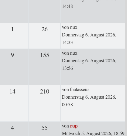
14:48
Letzter Beitrag
von
nux
1
Antworten
26
Zugriffe
Donnerstag 6. August 2026,
14:33
Letzter Beitrag
von
nux
9
Antworten
155
Zugriffe
Donnerstag 6. August 2026,
13:56
Letzter Beitrag
von
thalasseus
14
Antworten
210
Zugriffe
Donnerstag 6. August 2026,
00:58
Letzter Beitrag
rup
von
4
Antworten
55
Zugriffe
Mittwoch 5. August 2026, 18:59