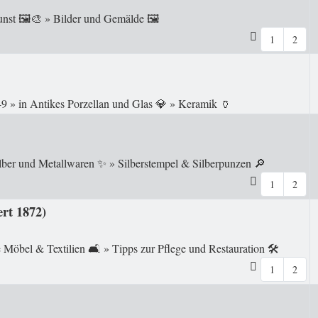
nst 🖼️🎨
»
Bilder und Gemälde 🖼️
1
2
49
» in
Antikes Porzellan und Glas 💎
»
Keramik 🏺
lber und Metallwaren ✨
»
Silberstempel & Silberpunzen 🔎
1
2
ert 1872)
 Möbel & Textilien 🛋️
»
Tipps zur Pflege und Restauration 🛠️
1
2