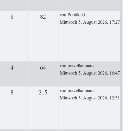
Letzter Beitrag
von
Pontikaki
8
Antworten
82
Zugriffe
Mittwoch 5. August 2026, 17:27
Letzter Beitrag
von
porzellanmaus
4
Antworten
64
Zugriffe
Mittwoch 5. August 2026, 16:47
Letzter Beitrag
von
porzellanmaus
8
Antworten
215
Zugriffe
Mittwoch 5. August 2026, 12:31