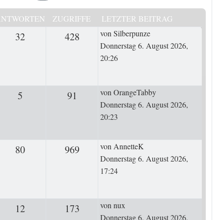
ANTWORTEN
ZUGRIFFE
LETZTER BEITRAG
Letzter Beitrag
von
Silberpunze
32
Antworten
428
Zugriffe
Donnerstag 6. August 2026,
20:26
Letzter Beitrag
von
OrangeTabby
5
Antworten
91
Zugriffe
Donnerstag 6. August 2026,
20:23
Letzter Beitrag
von
AnnetteK
80
Antworten
969
Zugriffe
Donnerstag 6. August 2026,
17:24
Letzter Beitrag
von
nux
12
Antworten
173
Zugriffe
Donnerstag 6. August 2026,