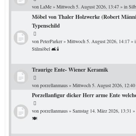
von
LaMe
»
Mittwoch 5. August 2026, 13:47
» in
Sil
Möbel von Thaler Holzwerke (Robert Männi
Typenschild
von
PeterParker
»
Mittwoch 5. August 2026, 14:17
» 
Stilmöbel 🛋️🕯️
Traurige Ente- Wiener Keramik
von
porzellanmaus
»
Mittwoch 5. August 2026, 12:40
Porzellanfigur dicker Herr arme Ente welc
von
porzellanmaus
»
Samstag 14. März 2026, 13:31
»
🍽️