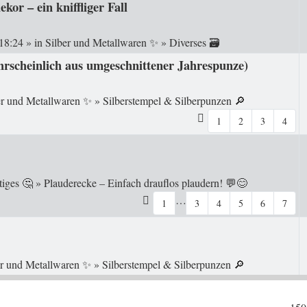
or – ein kniffliger Fall
 18:24
» in
Silber und Metallwaren ✨
»
Diverses 🗃️
hrscheinlich aus umgeschnittener Jahrespunze)
er und Metallwaren ✨
»
Silberstempel & Silberpunzen 🔎
1
2
3
4
tiges 🤔
»
Plauderecke – Einfach drauflos plaudern! 💬😊
…
1
3
4
5
6
7
er und Metallwaren ✨
»
Silberstempel & Silberpunzen 🔎