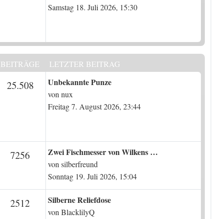
Samstag 18. Juli 2026, 15:30
BEITRÄGE
LETZTER BEITRAG
Letzter Beitrag
Unbekannte Punze
en
Beiträge
25.508
von
nux
Freitag 7. August 2026, 23:44
Letzter Beitrag
Zwei Fischmesser von Wilkens …
en
Beiträge
7256
von
silberfreund
Sonntag 19. Juli 2026, 15:04
Letzter Beitrag
Silberne Reliefdose
en
Beiträge
2512
von
BlacklilyQ