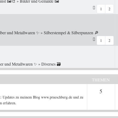
nst 🖼️🎨
»
Bilder und Gemälde 🖼️
1
2
lber und Metallwaren ✨
»
Silberstempel & Silberpunzen 🔎
1
2
ber und Metallwaren ✨
»
Diverses 🗃️
THEMEN
Theme
5
iert: Updates zu meinem Blog www.prueschberg.de und zu
n erfahren.