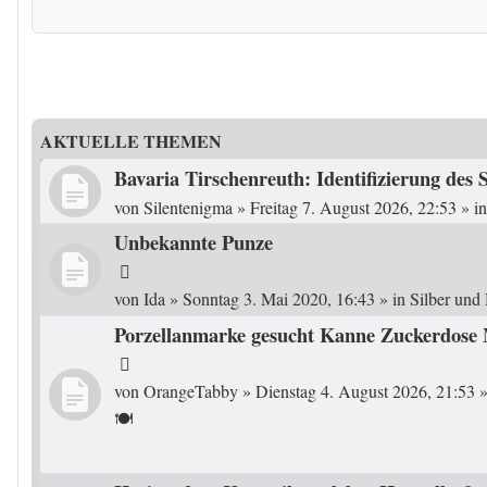
AKTUELLE THEMEN
Bavaria Tirschenreuth: Identifizierung des 
von
Silentenigma
»
Freitag 7. August 2026, 22:53
» i
Unbekannte Punze
von
Ida
»
Sonntag 3. Mai 2020, 16:43
» in
Silber und
Porzellanmarke gesucht Kanne Zuckerdose
von
OrangeTabby
»
Dienstag 4. August 2026, 21:53
»
🍽️