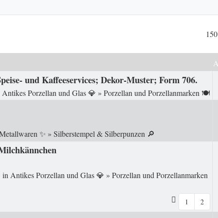
150
Speise- und Kaffeeservices; Dekor-Muster; Form 706.
n
Antikes Porzellan und Glas 💎
»
Porzellan und Porzellanmarken 🍽️
 Metallwaren ✨
»
Silberstempel & Silberpunzen 🔎
 Milchkännchen
 in
Antikes Porzellan und Glas 💎
»
Porzellan und Porzellanmarken
1
2