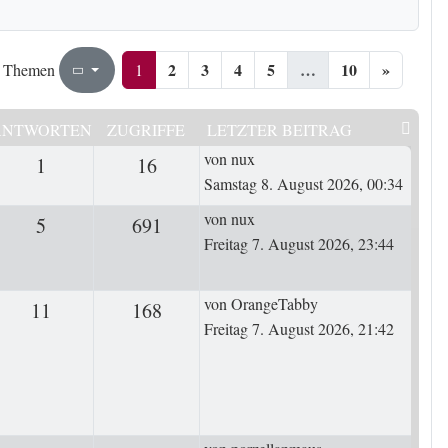
2
3
4
5
…
10
»
1
10
1
 Themen
Seite
von
ANTWORTEN
ZUGRIFFE
LETZTER BEITRAG
Letzter Beitrag
von
nux
1
Antworten
16
Zugriffe
Samstag 8. August 2026, 00:34
Letzter Beitrag
von
nux
5
Antworten
691
Zugriffe
Freitag 7. August 2026, 23:44
Letzter Beitrag
von
OrangeTabby
11
Antworten
168
Zugriffe
Freitag 7. August 2026, 21:42
Letzter Beitrag