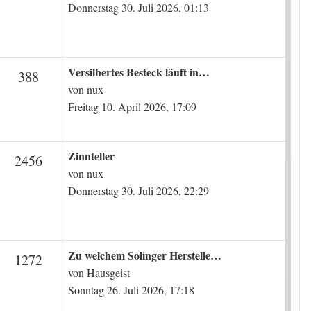
Donnerstag 30. Juli 2026, 01:13
Letzter Beitrag
Versilbertes Besteck läuft in…
n
Beiträge
388
von
nux
Freitag 10. April 2026, 17:09
Letzter Beitrag
Zinnteller
en
Beiträge
2456
von
nux
Donnerstag 30. Juli 2026, 22:29
Letzter Beitrag
Zu welchem Solinger Herstelle…
en
Beiträge
1272
von
Hausgeist
Sonntag 26. Juli 2026, 17:18