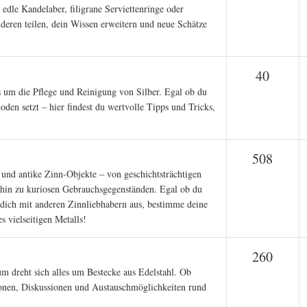
 edle Kandelaber, filigrane Serviettenringe oder
nderen teilen, dein Wissen erweitern und neue Schätze
Theme
40
s um die Pflege und Reinigung von Silber. Egal ob du
den setzt – hier findest du wertvolle Tipps und Tricks,
Them
508
e und antike Zinn-Objekte – von geschichtsträchtigen
 hin zu kuriosen Gebrauchsgegenständen. Egal ob du
e dich mit anderen Zinnliebhabern aus, bestimme deine
s vielseitigen Metalls!
Them
260
m dreht sich alles um Bestecke aus Edelstahl. Ob
tionen, Diskussionen und Austauschmöglichkeiten rund