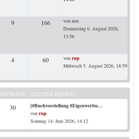
Letzter Beitrag
von
nux
9
Antworten
166
Zugriffe
Donnerstag 6. August 2026,
13:56
Letzter Beitrag
rup
von
4
Antworten
60
Zugriffe
Mittwoch 5. August 2026, 18:59
BEITRÄGE
LETZTER BEITRAG
Letzter Beitrag
[#Buchvorstellung #Eigenwerbu…
n
Beiträge
30
rup
von
Sonntag 14. Juni 2026, 14:12