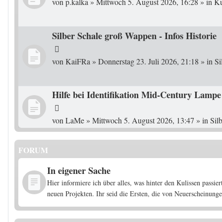
von
p.kalka
»
Mittwoch 5. August 2026, 16:28
» in
Ku
Silber Schale groß Wappen - Infos Historie
von
KaiFRa
»
Donnerstag 23. Juli 2026, 21:18
» in
Si
Hilfe bei Identifikation Mid-Century Lampe
von
LaMe
»
Mittwoch 5. August 2026, 13:47
» in
Sil
FORUM
In eigener Sache
Hier informiere ich über alles, was hinter den Kulissen pass
neuen Projekten. Ihr seid die Ersten, die von Neuerscheinunge