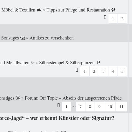
 Möbel & Textilien 🛋️
»
Tipps zur Pflege und Restauration 🛠️
1
2
n
Sonstiges 🤔
»
Antikes zu verschenken
 und Metallwaren ✨
»
Silberstempel & Silberpunzen 🔎
1
2
3
4
5
onstiges 🤔
»
Forum: Off Topic – Abseits der ausgetretenen Pfade
…
1
7
8
9
10
11
orce-Jagd“ – wer erkennt Künstler oder Signatur?