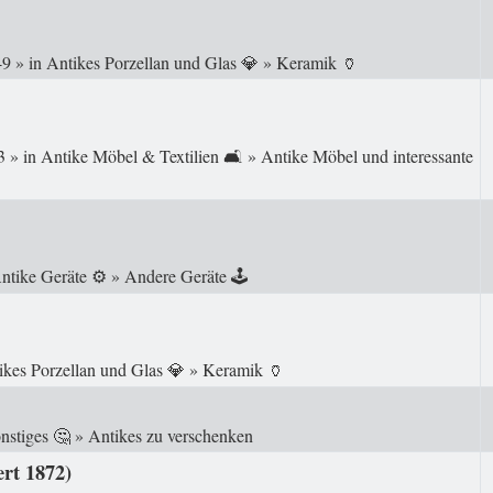
49
» in
Antikes Porzellan und Glas 💎
»
Keramik 🏺
3
» in
Antike Möbel & Textilien 🛋️
»
Antike Möbel und interessante
ntike Geräte ⚙️
»
Andere Geräte 🕹️
ikes Porzellan und Glas 💎
»
Keramik 🏺
nstiges 🤔
»
Antikes zu verschenken
ert 1872)