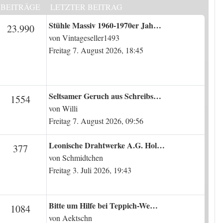
BEITRÄGE
LETZTER BEITRAG
Letzter Beitrag
Stühle Massiv 1960-1970er Jah…
en
Beiträge
23.990
von
Vintageseller1493
Freitag 7. August 2026, 18:45
Letzter Beitrag
Seltsamer Geruch aus Schreibs…
en
Beiträge
1554
von
Willi
Freitag 7. August 2026, 09:56
Letzter Beitrag
Leonische Drahtwerke A.G. Hol…
n
Beiträge
377
von
Schmidtchen
Freitag 3. Juli 2026, 19:43
Letzter Beitrag
Bitte um Hilfe bei Teppich-We…
en
Beiträge
1084
von
Aektschn