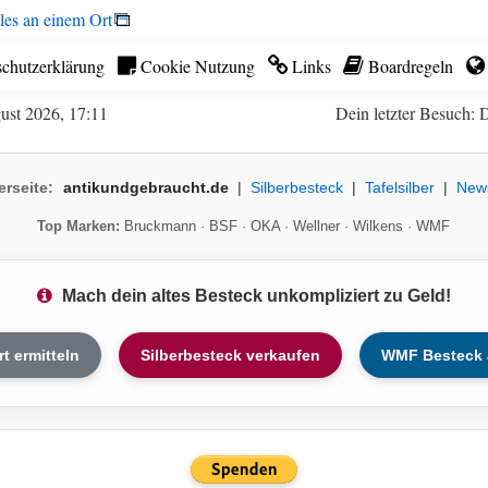
les an einem Ort
chutzerklärung
Cookie Nutzung
Links
Boardregeln
gust 2026, 17:11
Dein letzter Besuch: 
erseite:
antikundgebraucht.de
|
Silberbesteck
|
Tafelsilber
|
New
Top Marken:
Bruckmann
·
BSF
·
OKA
·
Wellner
·
Wilkens
·
WMF
Mach dein altes Besteck unkompliziert zu Geld!
rt ermitteln
Silberbesteck verkaufen
WMF Besteck 