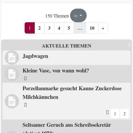
1
10
150 Themen
Seite
von
2
3
4
5
…
10
»
1
AKTUELLE THEMEN
Jagdwagen
Kleine Vase, von wann wohl?
Porzellanmarke gesucht Kanne Zuckerdose
Milchkännchen
1
2
Seltsamer Geruch aus Schreibsekretär