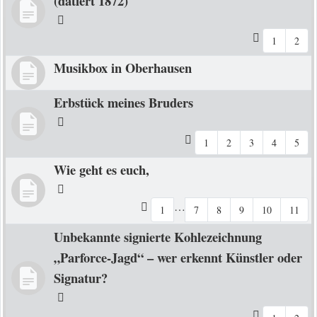
(datiert 1872)
1
2
Musikbox in Oberhausen
Erbstück meines Bruders
1
2
3
4
5
Wie geht es euch,
…
1
7
8
9
10
11
Unbekannte signierte Kohlezeichnung
„Parforce-Jagd“ – wer erkennt Künstler oder
Signatur?