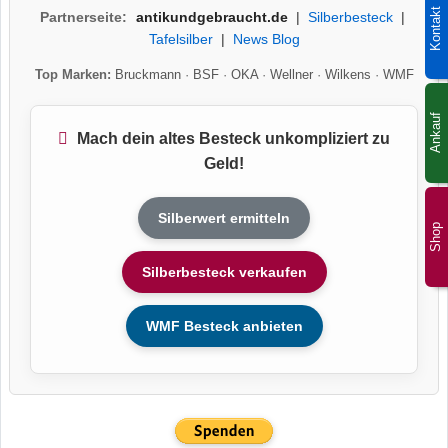
Kontakt
Partnerseite:
antikundgebraucht.de
|
Silberbesteck
|
Tafelsilber
|
News Blog
Top Marken:
Bruckmann
·
BSF
·
OKA
·
Wellner
·
Wilkens
·
WMF
Ankauf
Mach dein altes Besteck unkompliziert zu
Geld!
Silberwert ermitteln
Shop
Silberbesteck verkaufen
WMF Besteck anbieten