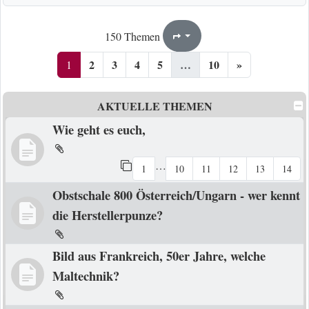
1
10
150 Themen
Seite
von
2
3
4
5
…
10
»
1
AKTUELLE THEMEN
Wie geht es euch,
…
1
10
11
12
13
14
Obstschale 800 Österreich/Ungarn - wer kennt
die Herstellerpunze?
Bild aus Frankreich, 50er Jahre, welche
Maltechnik?