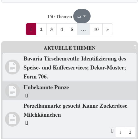
1
10
150 Themen
Seite
von
2
3
4
5
…
10
»
1
AKTUELLE THEMEN
Bavaria Tirschenreuth: Identifizierung des
Speise- und Kaffeeservices; Dekor-Muster;
Form 706.
Unbekannte Punze
Porzellanmarke gesucht Kanne Zuckerdose
Milchkännchen
1
2