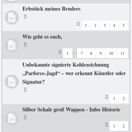
Erbstück meines Bruders
1
2
3
4
5
Wie geht es euch,
…
1
7
8
9
10
11
Unbekannte signierte Kohlezeichnung
„Parforce-Jagd“ – wer erkennt Künstler oder
Signatur?
1
2
Silber Schale groß Wappen - Infos Historie
1
2