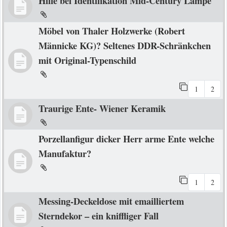
Hilfe bei Identifikation Mid-Century Lampe
Möbel von Thaler Holzwerke (Robert
Männicke KG)? Seltenes DDR-Schränkchen
mit Original-Typenschild
1
2
Traurige Ente- Wiener Keramik
Porzellanfigur dicker Herr arme Ente welche
Manufaktur?
1
2
Messing-Deckeldose mit emailliertem
Sterndekor – ein kniffliger Fall