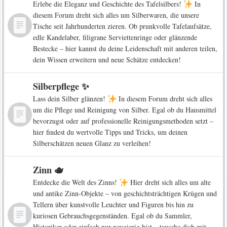
Erlebe die Eleganz und Geschichte des Tafelsilbers!
In
diesem Forum dreht sich alles um Silberwaren, die unsere
Tische seit Jahrhunderten zieren. Ob prunkvolle Tafelaufsätze,
edle Kandelaber, filigrane Serviettenringe oder glänzende
Bestecke – hier kannst du deine Leidenschaft mit anderen teilen,
dein Wissen erweitern und neue Schätze entdecken!
Silberpflege ✨
Lass dein Silber glänzen!
In diesem Forum dreht sich alles
um die Pflege und Reinigung von Silber. Egal ob du Hausmittel
bevorzugst oder auf professionelle Reinigungsmethoden setzt –
hier findest du wertvolle Tipps und Tricks, um deinen
Silberschätzen neuen Glanz zu verleihen!
Zinn 🫖
Entdecke die Welt des Zinns!
Hier dreht sich alles um alte
und antike Zinn-Objekte – von geschichtsträchtigen Krügen und
Tellern über kunstvolle Leuchter und Figuren bis hin zu
kuriosen Gebrauchsgegenständen. Egal ob du Sammler,
Historiker oder einfach nur neugierig bist – tausche dich mit