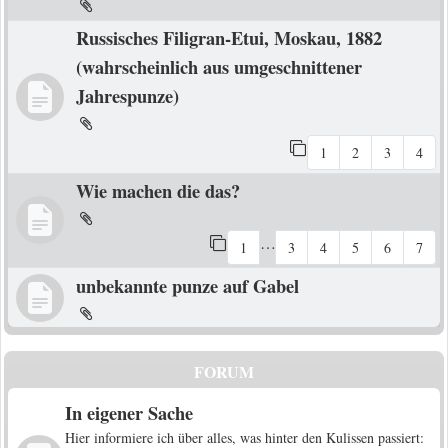
Russisches Filigran-Etui, Moskau, 1882
(wahrscheinlich aus umgeschnittener
Jahrespunze)
1
2
3
4
Wie machen die das?
…
1
3
4
5
6
7
unbekannte punze auf Gabel
FORUM
In eigener Sache
Hier informiere ich über alles, was hinter den Kulissen passiert: