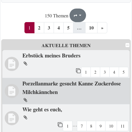
1
10
150 Themen
Seite
von
2
3
4
5
…
10
»
1
AKTUELLE THEMEN
Erbstück meines Bruders
1
2
3
4
5
Porzellanmarke gesucht Kanne Zuckerdose
Milchkännchen
Wie geht es euch,
…
1
7
8
9
10
11