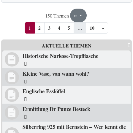
1
10
150 Themen
Seite
von
2
3
4
5
…
10
»
1
AKTUELLE THEMEN
Historische Narkose-Tropfflasche
Kleine Vase, von wann wohl?
Englische Esslöffel
Ermittlung Dr Punze Besteck
Silberring 925 mit Bernstein – Wer kennt die