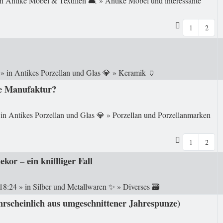
in
Antike Möbel & Textilien 🛋️
»
Antike Möbel und interessante
1
2
» in
Antikes Porzellan und Glas 💎
»
Keramik 🏺
he Manufaktur?
 in
Antikes Porzellan und Glas 💎
»
Porzellan und Porzellanmarken
1
2
or – ein kniffliger Fall
 18:24
» in
Silber und Metallwaren ✨
»
Diverses 🗃️
hrscheinlich aus umgeschnittener Jahrespunze)