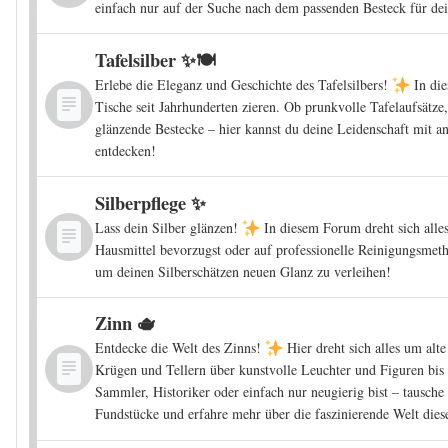
einfach nur auf der Suche nach dem passenden Besteck für dein
Tafelsilber ✨🍽️
Erlebe die Eleganz und Geschichte des Tafelsilbers!
In die
Tische seit Jahrhunderten zieren. Ob prunkvolle Tafelaufsätze,
glänzende Bestecke – hier kannst du deine Leidenschaft mit a
entdecken!
Silberpflege ✨
Lass dein Silber glänzen!
In diesem Forum dreht sich alle
Hausmittel bevorzugst oder auf professionelle Reinigungsmetho
um deinen Silberschätzen neuen Glanz zu verleihen!
Zinn 🫖
Entdecke die Welt des Zinns!
Hier dreht sich alles um alt
Krügen und Tellern über kunstvolle Leuchter und Figuren bis
Sammler, Historiker oder einfach nur neugierig bist – tausch
Fundstücke und erfahre mehr über die faszinierende Welt diese