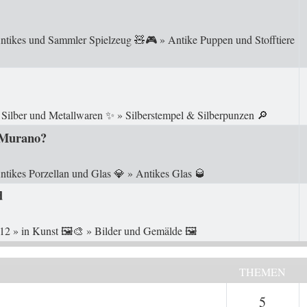
ntikes und Sammler Spielzeug 🧸🎮
»
Antike Puppen und Stofftiere
n
Silber und Metallwaren ✨
»
Silberstempel & Silberpunzen 🔎
? Murano?
ntikes Porzellan und Glas 💎
»
Antikes Glas 🥃
d
:12
» in
Kunst 🖼️🎨
»
Bilder und Gemälde 🖼️
THEMEN
Theme
5