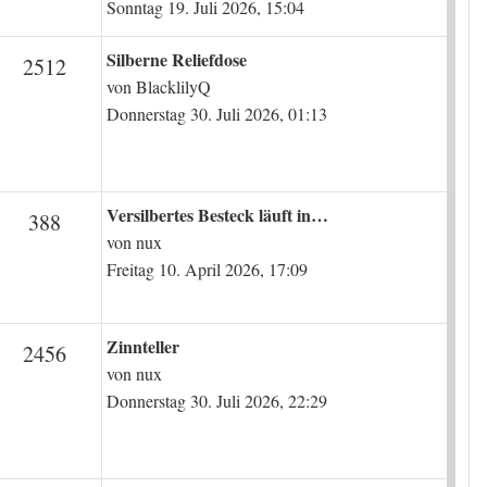
Sonntag 19. Juli 2026, 15:04
Letzter Beitrag
Silberne Reliefdose
en
Beiträge
2512
von
BlacklilyQ
Donnerstag 30. Juli 2026, 01:13
Letzter Beitrag
Versilbertes Besteck läuft in…
n
Beiträge
388
von
nux
Freitag 10. April 2026, 17:09
Letzter Beitrag
Zinnteller
en
Beiträge
2456
von
nux
Donnerstag 30. Juli 2026, 22:29