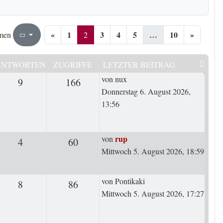
«
1
3
4
5
…
10
»
2
10
2
men
Seite
von
ANTWORTEN
ZUGRIFFE
LETZTER BEITRAG
Letzter Beitrag
von
nux
9
Antworten
166
Zugriffe
Donnerstag 6. August 2026,
13:56
Letzter Beitrag
rup
von
4
Antworten
60
Zugriffe
Mittwoch 5. August 2026, 18:59
Letzter Beitrag
von
Pontikaki
8
Antworten
86
Zugriffe
Mittwoch 5. August 2026, 17:27