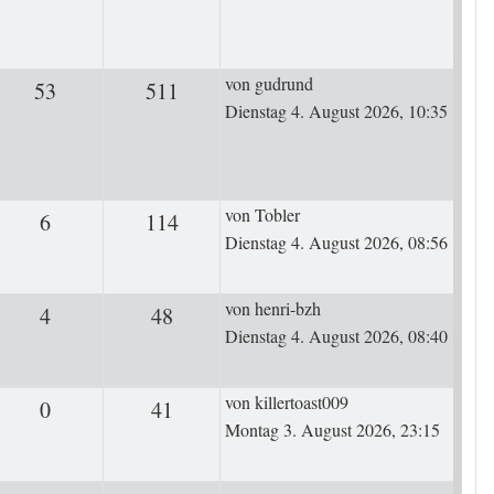
Letzter Beitrag
von
gudrund
53
Antworten
511
Zugriffe
Dienstag 4. August 2026, 10:35
Letzter Beitrag
von
Tobler
6
Antworten
114
Zugriffe
Dienstag 4. August 2026, 08:56
Letzter Beitrag
von
henri-bzh
4
Antworten
48
Zugriffe
Dienstag 4. August 2026, 08:40
Letzter Beitrag
von
killertoast009
0
Antworten
41
Zugriffe
Montag 3. August 2026, 23:15