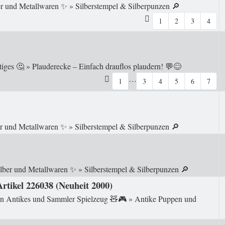
er und Metallwaren ✨
»
Silberstempel & Silberpunzen 🔎
1
2
3
4
tiges 🤔
»
Plauderecke – Einfach drauflos plaudern! 💬😊
…
1
3
4
5
6
7
er und Metallwaren ✨
»
Silberstempel & Silberpunzen 🔎
ilber und Metallwaren ✨
»
Silberstempel & Silberpunzen 🔎
Artikel 226038 (Neuheit 2000)
in
Antikes und Sammler Spielzeug 🧸🎮
»
Antike Puppen und