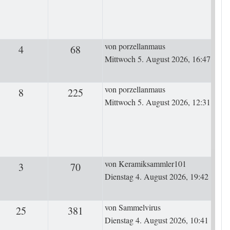
Letzter Beitrag
von
porzellanmaus
4
Antworten
68
Zugriffe
Mittwoch 5. August 2026, 16:47
Letzter Beitrag
von
porzellanmaus
8
Antworten
225
Zugriffe
Mittwoch 5. August 2026, 12:31
Letzter Beitrag
von
Keramiksammler101
3
Antworten
70
Zugriffe
Dienstag 4. August 2026, 19:42
Letzter Beitrag
von
Sammelvirus
25
Antworten
381
Zugriffe
Dienstag 4. August 2026, 10:41