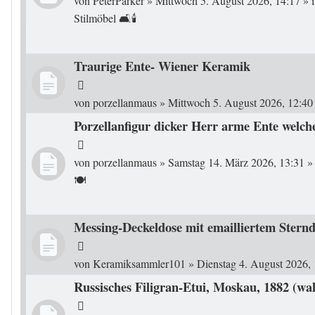
von
PeterParker
»
Mittwoch 5. August 2026, 14:17
» 
Stilmöbel 🛋️🕯️
Traurige Ente- Wiener Keramik
von
porzellanmaus
»
Mittwoch 5. August 2026, 12:40
Porzellanfigur dicker Herr arme Ente welc
von
porzellanmaus
»
Samstag 14. März 2026, 13:31
»
🍽️
Messing-Deckeldose mit emailliertem Sterndek
von
Keramiksammler101
»
Dienstag 4. August 2026,
Russisches Filigran-Etui, Moskau, 1882 (wa