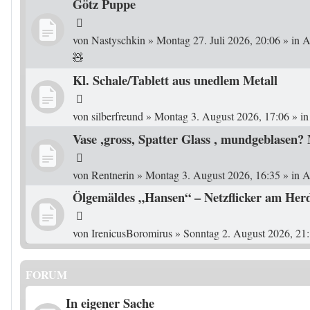
Götz Puppe
von
Nastyschkin
»
Montag 27. Juli 2026, 20:06
» in
A
🧸
Kl. Schale/Tablett aus unedlem Metall
von
silberfreund
»
Montag 3. August 2026, 17:06
» i
Vase ,gross, Spatter Glass , mundgeblasen
von
Rentnerin
»
Montag 3. August 2026, 16:35
» in
A
Ölgemäldes „Hansen“ – Netzflicker am Her
von
IrenicusBoromirus
»
Sonntag 2. August 2026, 21
FORUM
In eigener Sache