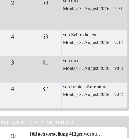
Letzter Beitrag
von
nux
2
Antworten
53
Zugriffe
Montag 3. August 2026, 19:31
Letzter Beitrag
von
Schmidtchen
4
Antworten
63
Zugriffe
Montag 3. August 2026, 19:15
Letzter Beitrag
von
nux
3
Antworten
41
Zugriffe
Montag 3. August 2026, 19:08
Letzter Beitrag
von
IrenicusBoromirus
4
Antworten
87
Zugriffe
Montag 3. August 2026, 19:02
BEITRÄGE
LETZTER BEITRAG
Letzter Beitrag
[#Buchvorstellung #Eigenwerbu…
n
Beiträge
30