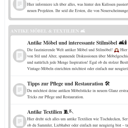
Hier informiere ich über alles, was hinter den Kulissen pass
neuen Projekten. Ihr seid die Ersten, die von Neuerscheinunge
ANTIKE MÖBEL & TEXTILIEN 🛋️
Antike Möbel und interessante Stilmöbel 🛋️🕯️
Die faszinierende Welt antiker Möbel und Stilmöbel!
Hier 
von Stil und Alter, spannende Diskussionen über Möbelgeschic
und natürlich jede Menge Inspiration! Egal ob du stolzer Besi
Vintage-Möbeln einrichten möchtest oder einfach nur neugierig
Tipps zur Pflege und Restauration 🛠️
Du möchtest deine antiken Möbelstücke in neuem Glanz erstra
Tricks zur Pflege und Restauration.
Antike Textilien 🧵🪡
Hier dreht sich alles um antike Textilien wie Tischdecken, Ser
ob du Sammler, Liebhaber oder einfach nur neugierig bist – t