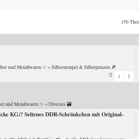
150 The
lber und Metallwaren ✨
»
Silberstempel & Silberpunzen 🔎
1
2
ber und Metallwaren ✨
»
Diverses 🗃️
cke KG)? Seltenes DDR-Schränkchen mit Original-