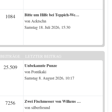
Letzter Beitrag
Bitte um Hilfe bei Teppich-We…
en
Beiträge
1084
von
Aektschn
Samstag 18. Juli 2026, 15:30
BEITRÄGE
LETZTER BEITRAG
Letzter Beitrag
Unbekannte Punze
en
Beiträge
25.509
von
Pontikaki
Samstag 8. August 2026, 10:17
Letzter Beitrag
Zwei Fischmesser von Wilkens …
en
Beiträge
7256
von
silberfreund