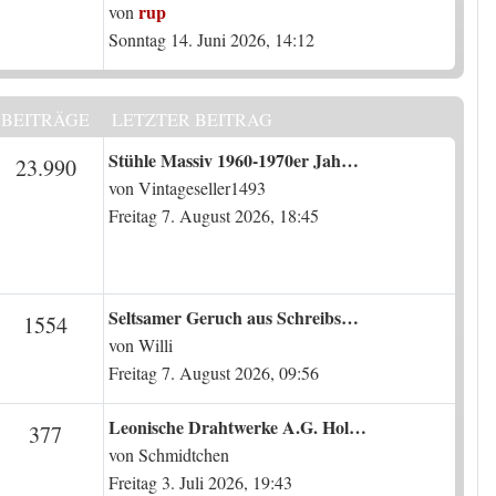
rup
von
Sonntag 14. Juni 2026, 14:12
BEITRÄGE
LETZTER BEITRAG
Letzter Beitrag
Stühle Massiv 1960-1970er Jah…
en
Beiträge
23.990
von
Vintageseller1493
Freitag 7. August 2026, 18:45
Letzter Beitrag
Seltsamer Geruch aus Schreibs…
en
Beiträge
1554
von
Willi
Freitag 7. August 2026, 09:56
Letzter Beitrag
Leonische Drahtwerke A.G. Hol…
n
Beiträge
377
von
Schmidtchen
Freitag 3. Juli 2026, 19:43