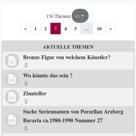
3
10
150 Themen
Seite
von
«
1
2
4
5
…
10
»
3
AKTUELLE THEMEN
Bronze Figur von welchem Künstler?
Wo könnte das sein ?
Zinnteller
Suche Seriennamen von Porzellan Arzberg
Bavaria ca.1980-1990 Nummer 27