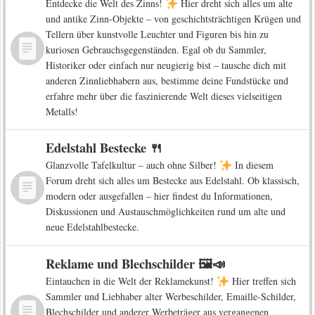
Entdecke die Welt des Zinns!
Hier dreht sich alles um alte
und antike Zinn-Objekte – von geschichtsträchtigen Krügen und
Tellern über kunstvolle Leuchter und Figuren bis hin zu
kuriosen Gebrauchsgegenständen. Egal ob du Sammler,
Historiker oder einfach nur neugierig bist – tausche dich mit
anderen Zinnliebhabern aus, bestimme deine Fundstücke und
erfahre mehr über die faszinierende Welt dieses vielseitigen
Metalls!
Edelstahl Bestecke 🍴
Glanzvolle Tafelkultur – auch ohne Silber!
In diesem
Forum dreht sich alles um Bestecke aus Edelstahl. Ob klassisch,
modern oder ausgefallen – hier findest du Informationen,
Diskussionen und Austauschmöglichkeiten rund um alte und
neue Edelstahlbestecke.
Reklame und Blechschilder 🖼️📣
Eintauchen in die Welt der Reklamekunst!
Hier treffen sich
Sammler und Liebhaber alter Werbeschilder, Emaille-Schilder,
Blechschilder und anderer Werbeträger aus vergangenen