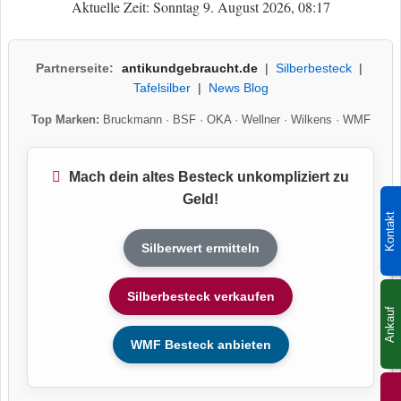
Aktuelle Zeit: Sonntag 9. August 2026, 08:17
Partnerseite:
antikundgebraucht.de
|
Silberbesteck
|
Tafelsilber
|
News Blog
Top Marken:
Bruckmann
·
BSF
·
OKA
·
Wellner
·
Wilkens
·
WMF
Mach dein altes Besteck unkompliziert zu
Geld!
Kontakt
Silberwert ermitteln
Silberbesteck verkaufen
Ankauf
WMF Besteck anbieten